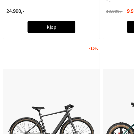
24.990,-
9.9
13.990,-
Kjøp
-16%