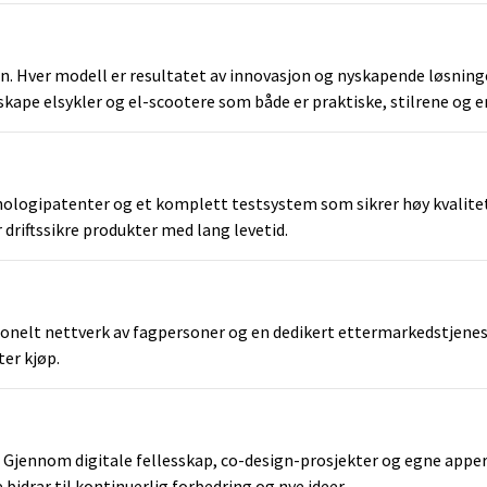
n. Hver modell er resultatet av innovasjon og nyskapende løsning
kape elsykler og el-scootere som både er praktiske, stilrene og e
knologipatenter og et komplett testsystem som sikrer høy kvalite
driftssikre produkter med lang levetid.
esjonelt nettverk av fagpersoner og en dedikert ettermarkedstjene
ter kjøp.
en. Gjennom digitale fellesskap, co-design-prosjekter og egne apper
idrar til kontinuerlig forbedring og nye ideer.