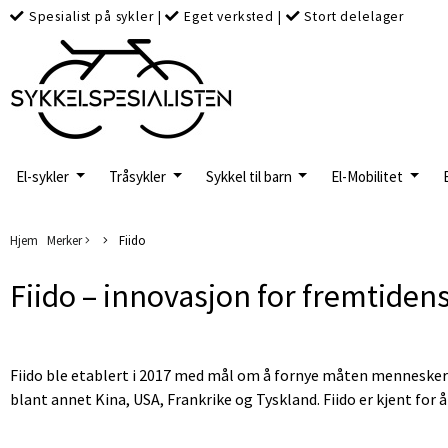
Spesialist på sykler
|
Eget verksted
|
Stort delelager
El-sykler
Tråsykler
Sykkel til barn
El-Mobilitet
Hjem
Merker
Fiido
Fiido – innovasjon for fremtidens
Fiido ble etablert i 2017 med mål om å fornye måten mennesker 
blant annet Kina, USA, Frankrike og Tyskland. Fiido er kjent fo