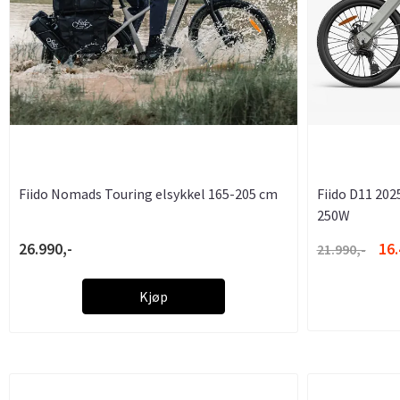
Fiido Nomads Touring elsykkel 165-205 cm
Fiido D11 20
250W
26.990,-
16.
21.990,-
Kjøp