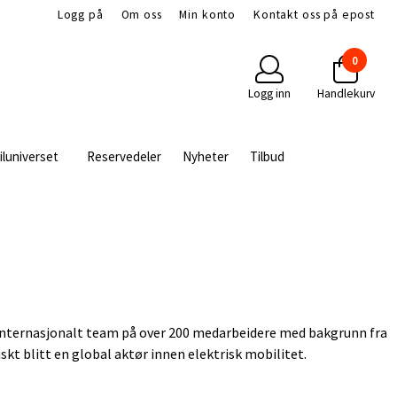
Logg på
Om oss
Min konto
Kontakt oss på epost
0
Logg inn
Handlekurv
iluniverset
Reservedeler
Nyheter
Tilbud
t internasjonalt team på over 200 medarbeidere med bakgrunn fra
kt blitt en global aktør innen elektrisk mobilitet.