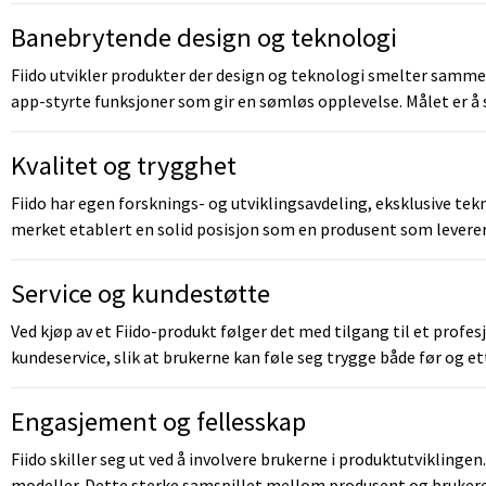
Banebrytende design og teknologi
Fiido utvikler produkter der design og teknologi smelter samme
app-styrte funksjoner som gir en sømløs opplevelse. Målet er å s
Kvalitet og trygghet
Fiido har egen forsknings- og utviklingsavdeling, eksklusive te
merket etablert en solid posisjon som en produsent som leverer 
Service og kundestøtte
Ved kjøp av et Fiido-produkt følger det med tilgang til et prof
kundeservice, slik at brukerne kan føle seg trygge både før og et
Engasjement og fellesskap
Fiido skiller seg ut ved å involvere brukerne i produktutvikling
modeller. Dette sterke samspillet mellom produsent og brukere b