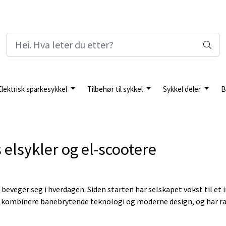
Elektrisk sparkesykkel
Tilbehør til sykkel
Sykkel deler
B
 elsykler og el-scootere
beveger seg i hverdagen. Siden starten har selskapet vokst til e
r å kombinere banebrytende teknologi og moderne design, og har ras