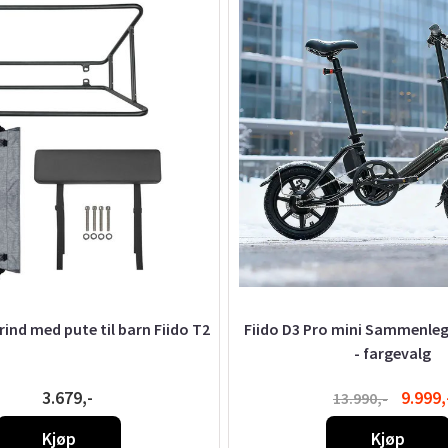
rind med pute til barn Fiido T2
Fiido D3 Pro mini Sammenleg
- fargevalg
3.679,-
9.999,
13.990,-
Kjøp
Kjøp