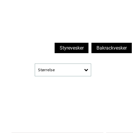
Styrevesker
Bakrackvesker
Størrelse