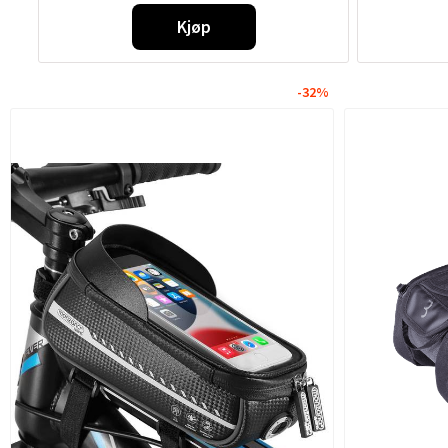
Kjøp
-32%