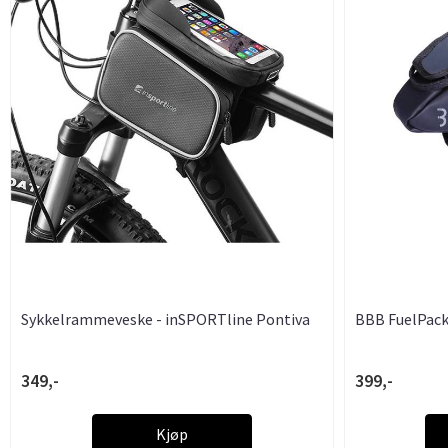
Sykkelrammeveske - inSPORTline Pontiva
BBB FuelPack
349,-
399,-
Kjøp