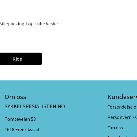
Bikepacking Top Tube Veske
Kjøp
Om oss
Kundeser
SYKKELSPESIALISTEN.NO
Forsendelse o
Personvern -
Tomteveien 53
Om oss
1618 Fredrikstad