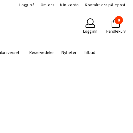
Logg på
Om oss
Min konto
Kontakt oss på epost
0
Logg inn
Handlekurv
iluniverset
Reservedeler
Nyheter
Tilbud