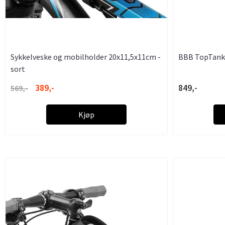
Sykkelveske og mobilholder 20x11,5x11cm -
BBB TopTank
sort
389,-
849,-
569,-
Kjøp