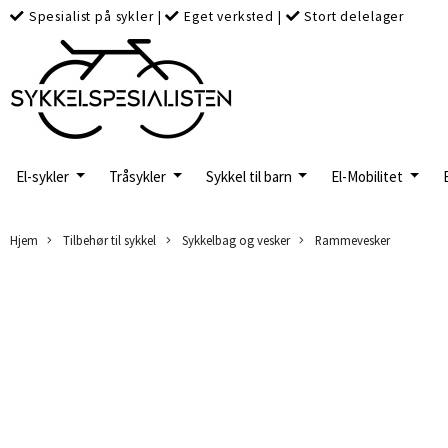
Spesialist på sykler
|
Eget verksted
|
Stort delelager
El-sykler
Tråsykler
Sykkel til barn
El-Mobilitet
Hjem
Tilbehør til sykkel
Sykkelbag og vesker
Rammevesker