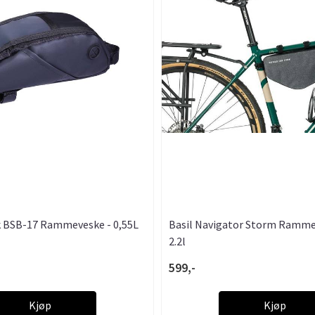
 BSB-17 Rammeveske - 0,55L
Basil Navigator Storm Ramme
2.2l
599,-
Kjøp
Kjøp