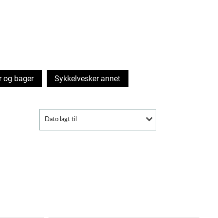
r og bager
Sykkelvesker annet
Dato lagt til