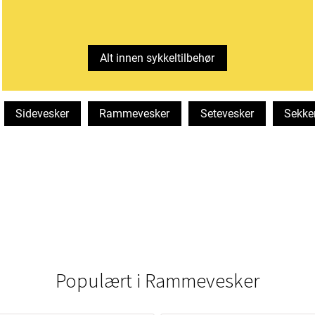
Alt innen sykkeltilbehør
Sidevesker
Rammevesker
Setevesker
Sekke
Populært i
Rammevesker