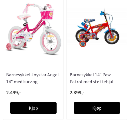
Barnesykkel Joystar Angel
Barnesykkel 14” Paw
14” med kurv og ...
Patrol med støttehjul
2.499,-
2.899,-
Kjøp
Kjøp