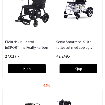
Elektrisk rullestol
Senio Smartstol S10 el-
inSPORTline Feally karbon
rullestol med app og ...
...
27.017,-
42.249,-
Kjøp
Kjøp
-16%