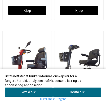
Kjøp
Kjøp
Dette nettstedet bruker informasjonskapsler for å
fungere korrekt, analysere trafikk, personalisering av
annonser og annonsering.
Avslå alle
Godta alle
0
Juster innstillingene
Hjem
Meny
Søk
Konto
Handlekur
ecoSmart Deluxe –
ecoMini – Komfortabel og
v