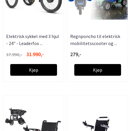
Elektrisk sykkel med 3 hjul
Regnponcho til elektrisk
- 24" - Leaderfox ...
mobilitetsscooter og ...
31.990,-
279,-
37.990,-
Kjøp
Kjøp