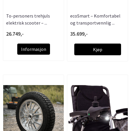
To-personers trehjuls
ecoSmart – Komfortabel
elektrisk scooter – ...
og transportvennlig ...
26.749,-
35.699,-
Informasjon
Kjøp