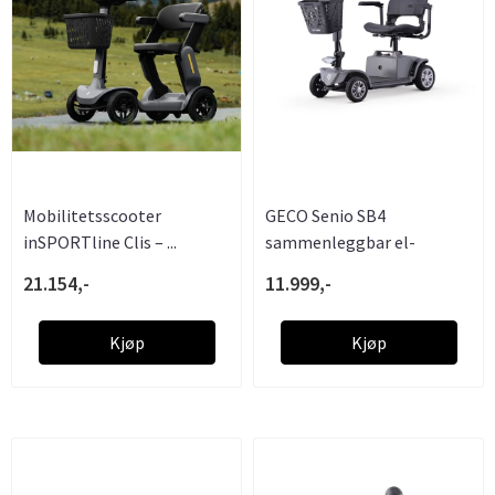
Mobilitetsscooter
GECO Senio SB4
inSPORTline Clis – ...
sammenleggbar el-
scooter 250W 24V
21.154,-
11.999,-
Kjøp
Kjøp