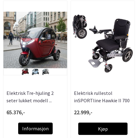
Elektrisk Tre-hjuling 2
Elektrisk rullestol
seter lukket modell ...
inSPORTline Hawkie II 700
W
65.376,-
22.999,-
Informasjon
Kjøp