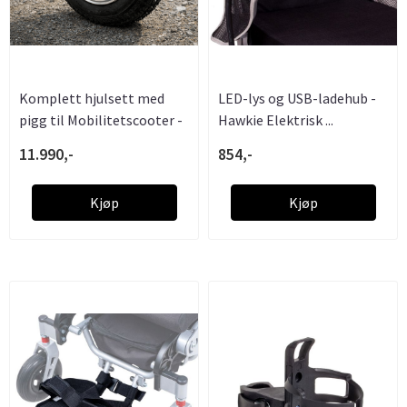
Komplett hjulsett med
LED-lys og USB-ladehub -
pigg til Mobilitetscooter -
Hawkie Elektrisk ...
...
11.990,-
854,-
Kjøp
Kjøp