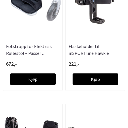
Fotstropp for Elektrisk
Flaskeholder til
Rullestol – Passer ...
inSPORTline Hawkie
rullestol
672,-
221,-
Kjøp
Kjøp