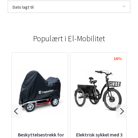
Dato lagt til
Populært i
El-Mobilitet
1%
16%
d 3
Beskyttelsestrekk for
Elektrisk sykkel med 3