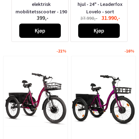
elektrisk
hjul - 24" - Leaderfox
er
mobilitetsscooter - 190
Lovelo - sort
-
399,-
31.990,-
37.990,-
x 90 x 1
Kjøp
Kjøp
-21%
-16%