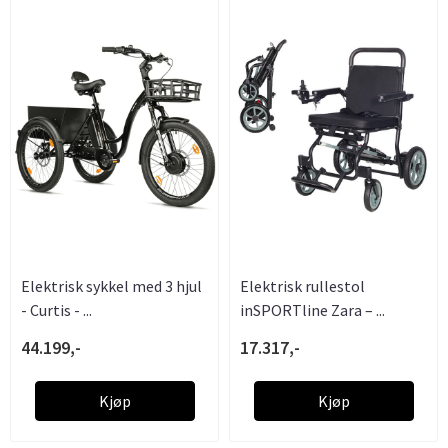
Elektrisk sykkel med 3 hjul
Elektrisk rullestol
- Curtis - ...
inSPORTline Zara – ...
44.199,-
17.317,-
Kjøp
Kjøp