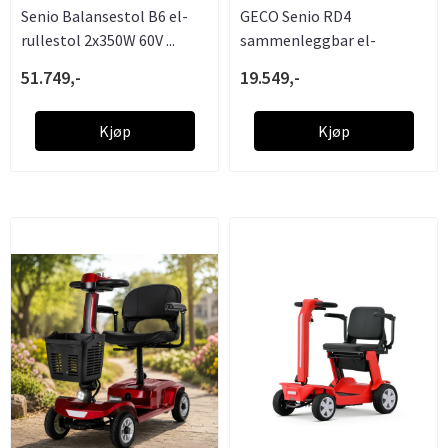
Senio Balansestol B6 el-
GECO Senio RD4
rullestol 2x350W 60V ...
sammenleggbar el-
rullestol 24V ...
51.749,-
19.549,-
Kjøp
Kjøp