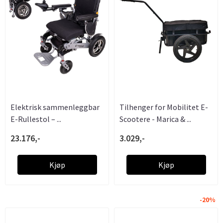
Elektrisk sammenleggbar
Tilhenger for Mobilitet E-
E-Rullestol – ...
Scootere - Marica & ...
23.176,-
3.029,-
Kjøp
Kjøp
-20%