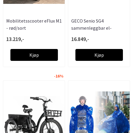
Mobilitetsscooter eFlux M1
GECO Senio SG4
- rød/sort
sammenleggbar el-
scooter 300W 24V
13.219,-
16.849,-
Kjøp
Kjøp
-16%