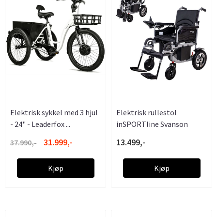
Elektrisk sykkel med 3 hjul
Elektrisk rullestol
- 24" - Leaderfox ...
inSPORTline Svanson
31.999,-
13.499,-
37.990,-
Kjøp
Kjøp