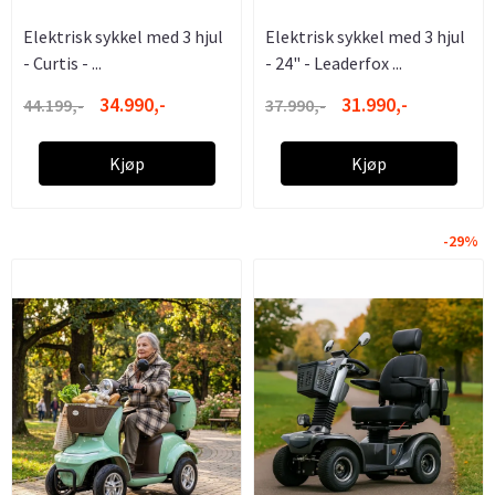
Elektrisk sykkel med 3 hjul
Elektrisk sykkel med 3 hjul
- Curtis - ...
- 24" - Leaderfox ...
34.990,-
31.990,-
44.199,-
37.990,-
Kjøp
Kjøp
-29%