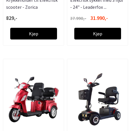
scooter - Zorica
- 24" - Leaderfox ...
829,-
31.990,-
37.990,-
Kjøp
Kjøp