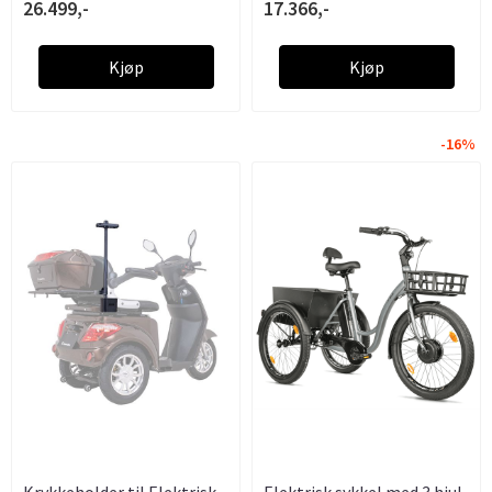
26.499,-
17.366,-
Kjøp
Kjøp
-16%
Krykkeholder til Elektrisk
Elektrisk sykkel med 3 hjul