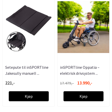
Setepute til inSPORTline
inSPORTline Oppatia –
Jakesully manuell ...
elektrisk drivsystem ...
221,-
13.990,-
17.479,-
Kjøp
Kjøp