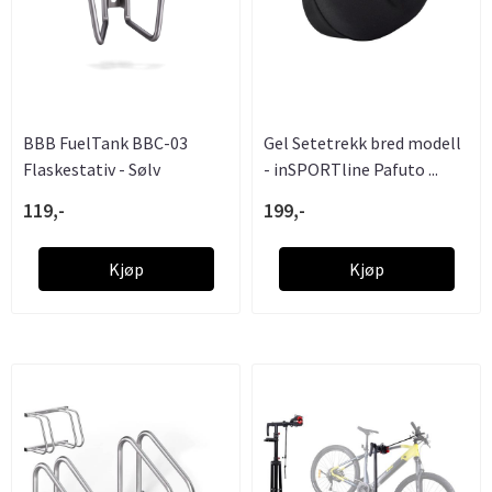
BBB FuelTank BBC-03
Gel Setetrekk bred modell
Flaskestativ - Sølv
- inSPORTline Pafuto ...
119,-
199,-
Kjøp
Kjøp