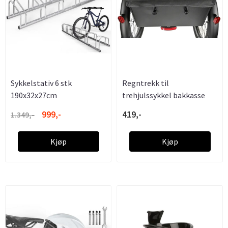
Sykkelstativ 6 stk
Regntrekk til
190x32x27cm
trehjulssykkel bakkasse
999,-
419,-
1.349,-
Kjøp
Kjøp