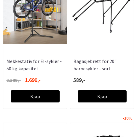
Mekkestativ for El-sykler -
Bagasjebrett for 20"
50 kg kapasitet
barnesykler - sort
1.699,-
589,-
2.399,-
Kjøp
Kjøp
-10%