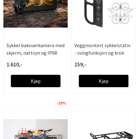
Sykkel bakoverkamera med
Veggmontert sykkelstativ
skjerm, nattsyn og IP68
- svingfunksjon og krok
1.610,-
159,-
Kjøp
Kjøp
-29%