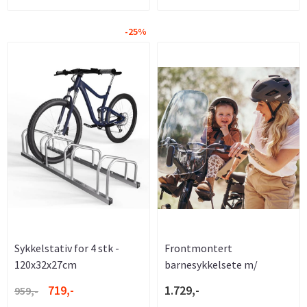
-25%
Sykkelstativ for 4 stk -
Frontmontert
120x32x27cm
barnesykkelsete m/
adapter - ...
719,-
1.729,-
959,-