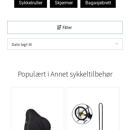
Sykkelruller
Skjermer
Bagasjebrett
Filter
Dato lagt til
Populært i
Annet sykkeltilbehør
5%