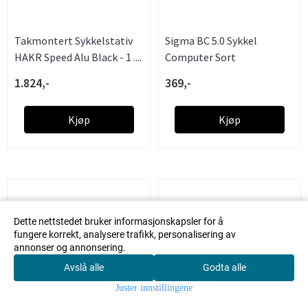
Takmontert Sykkelstativ
Sigma BC 5.0 Sykkel
HAKR Speed Alu Black - 1 ....
Computer Sort
1.824,-
369,-
Kjøp
Kjøp
Dette nettstedet bruker informasjonskapsler for å
fungere korrekt, analysere trafikk, personalisering av
annonser og annonsering.
Avslå alle
Godta alle
0
Juster innstillingene
Hjem
Meny
Søk
Konto
Handlekur
v