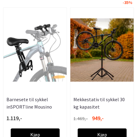
-35%
Barnesete til sykkel
Mekkestativ til sykkel 30
inSPORTline Mousino
kg kapasitet
1.119,-
949,-
1.469,-
Kjøp
Kjøp