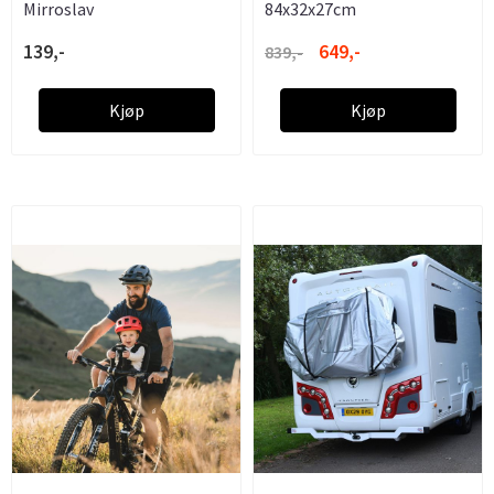
Mirroslav
84x32x27cm
139,-
649,-
839,-
Kjøp
Kjøp