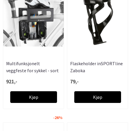
Multifunksjonelt
Flaskeholder inSPORTline
veggfeste for sykkel - sort
Zaboka
921,-
79,-
Kjøp
Kjøp
-26%