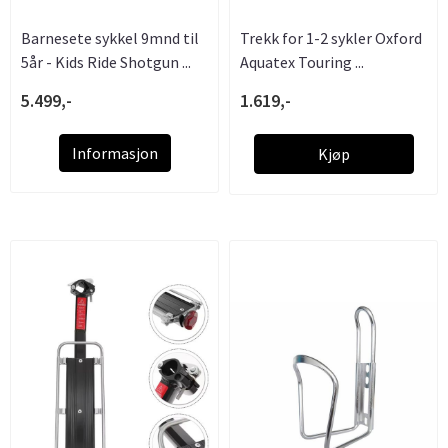
Barnesete sykkel 9mnd til
Trekk for 1-2 sykler Oxford
5år - Kids Ride Shotgun ...
Aquatex Touring ...
5.499,-
1.619,-
Informasjon
Kjøp