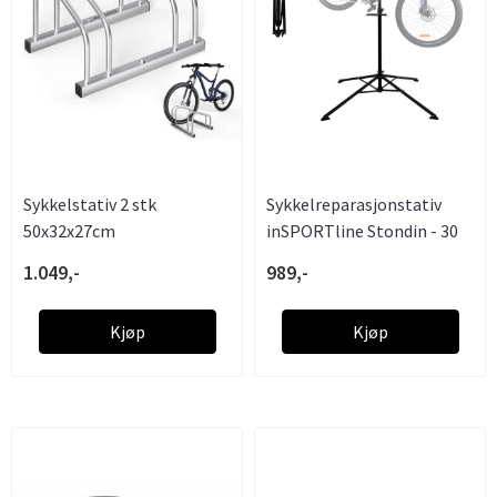
Sykkelstativ 2 stk
Sykkelreparasjonstativ
50x32x27cm
inSPORTline Stondin - 30
.....
1.049,-
989,-
Kjøp
Kjøp