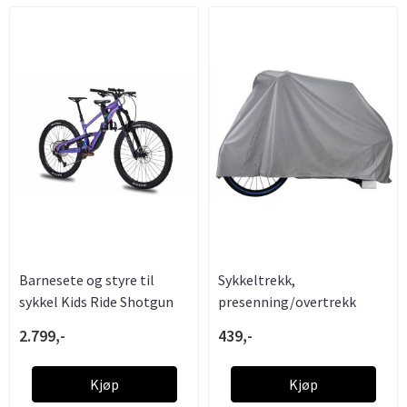
Barnesete og styre til
Sykkeltrekk,
sykkel Kids Ride Shotgun
presenning/overtrekk
.....
2.799,-
439,-
Kjøp
Kjøp