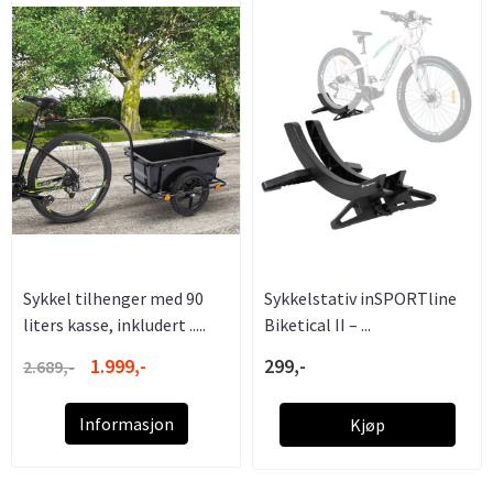
Sykkel tilhenger med 90
Sykkelstativ inSPORTline
liters kasse, inkludert .....
Biketical II – ...
1.999,-
299,-
2.689,-
Informasjon
Kjøp