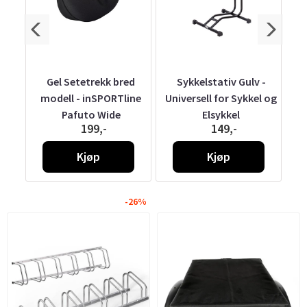
tk -
Gel Setetrekk bred
Sykkelstativ Gulv -
modell - inSPORTline
Universell for Sykkel og
in
Pafuto Wide
Elsykkel
199,-
149,-
Kjøp
Kjøp
-26%