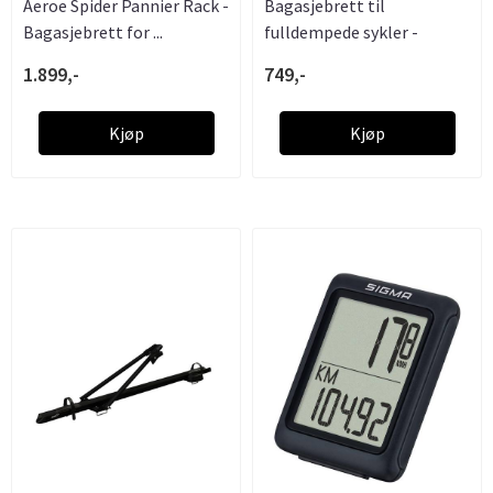
Aeroe Spider Pannier Rack -
Bagasjebrett til
Bagasjebrett for ...
fulldempede sykler -
Festes til ...
1.899,-
749,-
Kjøp
Kjøp