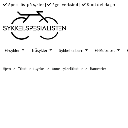
Spesialist på sykler
|
Eget verksted
|
Stort delelager
El-sykler
Tråsykler
Sykkel til barn
El-Mobilitet
Hjem
Tilbehør til sykkel
Annet sykkeltilbehør
Barneseter