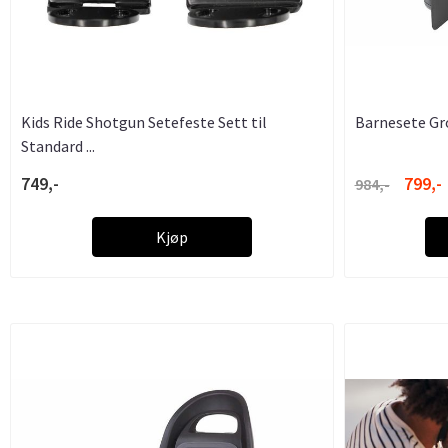
Kids Ride Shotgun Setefeste Sett til
Barnesete Gr
Standard ...
749,-
799,-
984,-
Kjøp