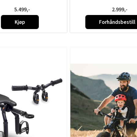
5.499,-
2.999,-
Kjøp
Forhåndsbestill