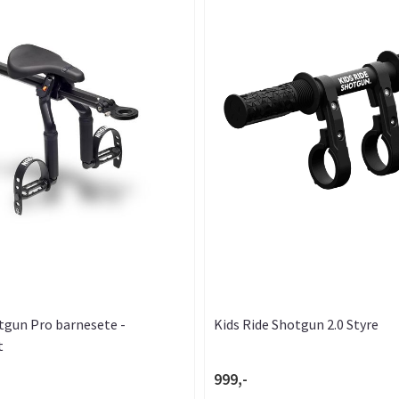
tgun Pro barnesete -
Kids Ride Shotgun 2.0 Styre
t
999,-