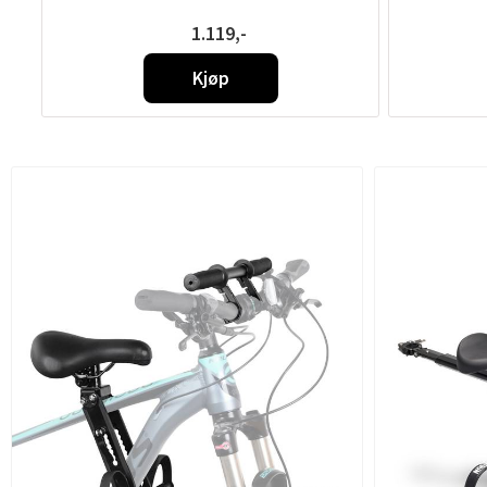
1.119,-
Kjøp