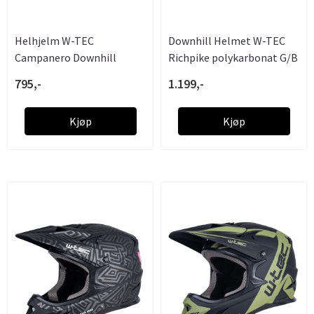
Helhjelm W-TEC
Downhill Helmet W-TEC
Campanero Downhill
Richpike polykarbonat G/B
.....
795,-
1.199,-
Kjøp
Kjøp