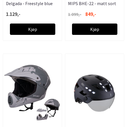
Delgada - Freestyle blue
MIPS BHE-22 - matt sort
1.129,-
849,-
1.099,-
Kjøp
Kjøp