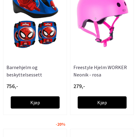
Barnehjelm og
Freestyle Hjelm WORKER
beskyttelsessett
Neonik - rosa
Spiderman
756,-
279,-
Kjøp
Kjøp
-20%