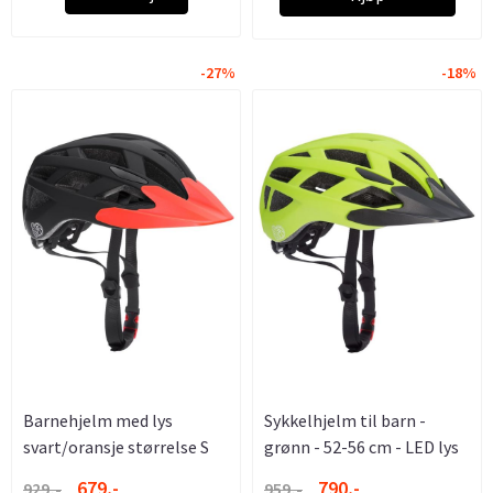
-27%
-18%
Barnehjelm med lys
Sykkelhjelm til barn -
svart/oransje størrelse S
grønn - 52-56 cm - LED lys
679,-
790,-
929,-
959,-