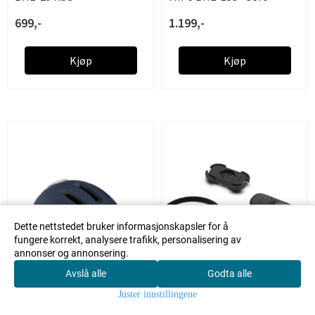
699,-
1.199,-
Kjøp
Kjøp
Dette nettstedet bruker informasjonskapsler for å
fungere korrekt, analysere trafikk, personalisering av
annonser og annonsering.
Avslå alle
Godta alle
0
Juster innstillingene
Hjem
Meny
Søk
Konto
Handlekur
v