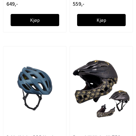
649,-
559,-
Kjøp
Kjøp