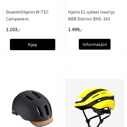
Downhillhjelm W-TEC
Hjelm EL-sykkel med lys
Campanero
BBB District BHE-163
1.103,-
1.499,-
Informasjon
Kjøp