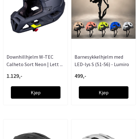
Downhillhjelm W-TEC
Barnesykkelhjelm med
Calheto Sort Neon | Lett ...
LED-lys S (51-56) - Lumiro
1.129,-
499,-
Kjøp
Kjøp