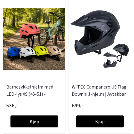
Barnesykkelhjelm med
W-TEC Campanero US Flag
LED-lys XS (45-51) -
Downhill-hjelm | Avtakbar
Lumitto
...
536,-
699,-
Kjøp
Kjøp