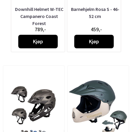
Move
Downhill Helmet W-TEC
Barnehjelm Rosa S - 46-
S
 -
Campanero Coast
52 cm
Forest
789,-
459,-
Kjøp
Kjøp