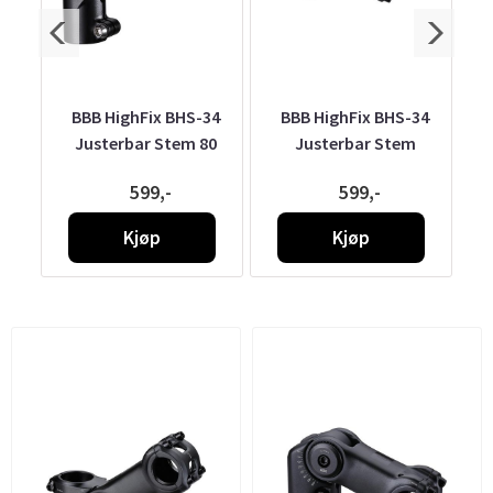
34
BBB HighFix BHS-34
BBB HighFix BHS-34
00
Justerbar Stem 80
Justerbar Stem
599,-
599,-
Kjøp
Kjøp