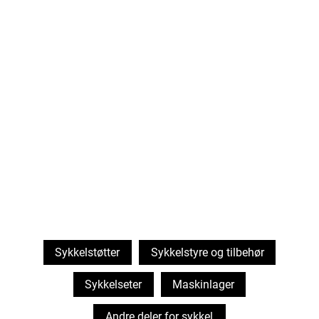
Sykkelstøtter
Sykkelstyre og tilbehør
Sykkelseter
Maskinlager
Andre deler for sykkel