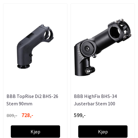
BBB TopRise Di2 BHS-26
BBB HighFix BHS-34
Stem 90mm
Justerbar Stem 100
728,-
599,-
809,-
Kjøp
Kjøp