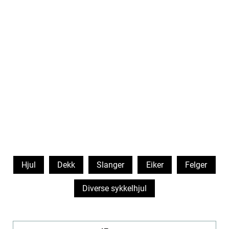
Hjul
Dekk
Slanger
Eiker
Felger
Diverse sykkelhjul