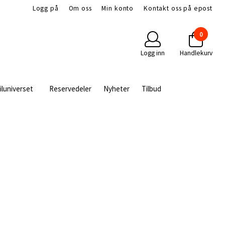
Logg på
Om oss
Min konto
Kontakt oss på epost
0
Logg inn
Handlekurv
iluniverset
Reservedeler
Nyheter
Tilbud