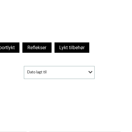
portlykt
Reflekser
Lykt tilbehør
Dato lagt til