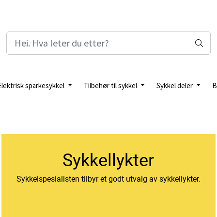
Elektrisk sparkesykkel
Tilbehør til sykkel
Sykkel deler
B
Sykkellykter
Sykkelspesialisten tilbyr et godt utvalg av sykkellykter.