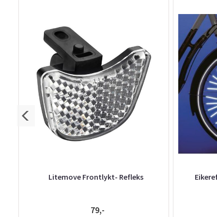
ter
Litemove Frontlykt- Refleks
Eikere
79,-