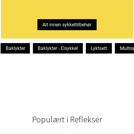
Alt innen sykkeltilbehør
Baklykter
Baklykter - Elsykkel
Lyktsett
Multis
Populært i
Reflekser