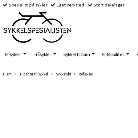
Spesialist på sykler
|
Eget verksted
|
Stort delelager
El-sykler
Tråsykler
Sykkel til barn
El-Mobilitet
Hjem
Tilbehør til sykkel
Sykkelykt
Reflekser