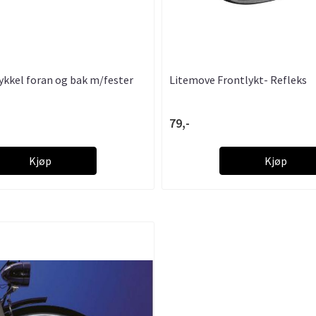
ykkel foran og bak m/fester
Litemove Frontlykt- Refleks
79,-
Kjøp
Kjøp