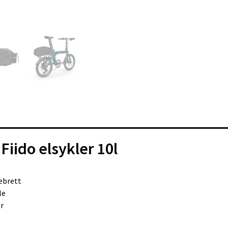
Fiido elsykler 10l
ebrett
le
er