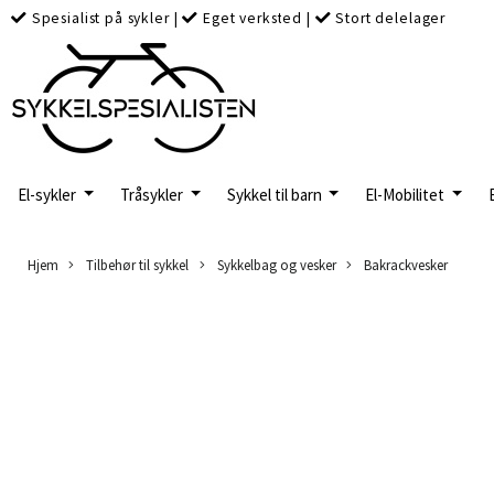
Spesialist på sykler
|
Eget verksted
|
Stort delelager
El-sykler
Tråsykler
Sykkel til barn
El-Mobilitet
Hjem
Tilbehør til sykkel
Sykkelbag og vesker
Bakrackvesker