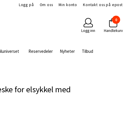
Logg på
Om oss
Min konto
Kontakt oss på epost
0
Logg inn
Handlekurv
iluniverset
Reservedeler
Nyheter
Tilbud
eske for elsykkel med