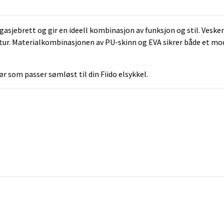
asjebrett og gir en ideell kombinasjon av funksjon og stil. Vesken 
å tur. Materialkombinasjonen av PU-skinn og EVA sikrer både et mo
r som passer sømløst til din Fiido elsykkel.