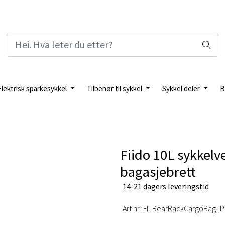
Elektrisk sparkesykkel
Tilbehør til sykkel
Sykkel deler
B
Fiido 10L sykkelv
bagasjebrett
14-21 dagers leveringstid
Art.nr:
FII-RearRackCargoBag-IP