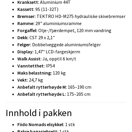
Kranksett:
Aluminium 44T
Kassett:
9S (11-32T)
Bremser:
TEKTRO HD-M275 hydrauliske skivebremser
Ramme:
29" aluminiumsramme
Forgaffel:
Olje-/fjærdempet, 120 mm vandring
Dekk:
CST 29 x 2,1"
Felger:
Dobbelveggede aluminiumsfelger
Display:
1,47" LCD-fargeskjerm
Walk Assist:
Ja, opptil 6 km/t
Vanntetthet:
IP54
Maks belastning:
120 kg
Vekt:
24,7 kg
Anbefalt rytterhøyde M:
165–190 cm
Anbefalt rytterhøyde L:
175–205 cm
Innhold i pakken
Fiido Nomads elsykkel:
1 stk
Bakre bagasjebrett:
1 stk