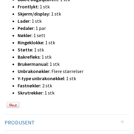
Frontlykt:
1 stk
Skjerm/display:
1 stk
Lader:
1 stk
Pedaler:
1 par
Nøkler:
1 sett
Ringeklokke:
1 stk
Støtte:
1 stk
Bakrefleks:
1 stk
Brukermanual:
1 stk
Unbrakonøkler:
Flere størrelser
Y-type unbrakonøkkel:
1 stk
Fastnøkler:
2 stk
Skrutrekker:
1 stk
PRODUSENT