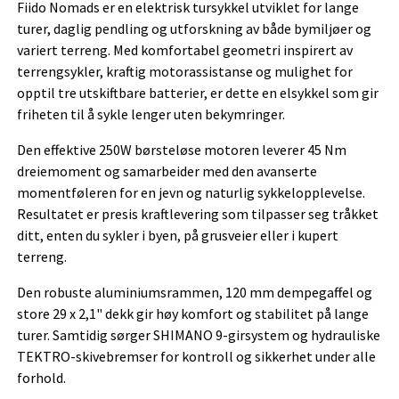
Fiido Nomads er en elektrisk tursykkel utviklet for lange
turer, daglig pendling og utforskning av både bymiljøer og
variert terreng. Med komfortabel geometri inspirert av
terrengsykler, kraftig motorassistanse og mulighet for
opptil tre utskiftbare batterier, er dette en elsykkel som gir
friheten til å sykle lenger uten bekymringer.
Den effektive 250W børsteløse motoren leverer 45 Nm
dreiemoment og samarbeider med den avanserte
momentføleren for en jevn og naturlig sykkelopplevelse.
Resultatet er presis kraftlevering som tilpasser seg tråkket
ditt, enten du sykler i byen, på grusveier eller i kupert
terreng.
Den robuste aluminiumsrammen, 120 mm dempegaffel og
store 29 x 2,1" dekk gir høy komfort og stabilitet på lange
turer. Samtidig sørger SHIMANO 9-girsystem og hydrauliske
TEKTRO-skivebremser for kontroll og sikkerhet under alle
forhold.