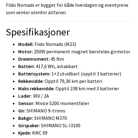
Fiido Nomads er bygget for både hverdagen og eventyrene
som venter utenfor allfarvei.
Spesifikasjoner
Modell:
Fiido Nomads (M23)
Motor:
250W permanent magnet børsteløs girmotor
Dreiemoment:
45 Nm
Batteri:
417,6 Wh, avtakbart
Batterisystem:
1+2 utvidbart (opptil 3 batterier)
Rekkevidde:
Opptil 79,36 km per batteri
Maks rekkevidde:
Opptil 238 km med 3 batterier
Lader:
36V / 2A
Sensor:
Mivice S200 momentføler
Gir:
SHIMANO 9-trinns
Bakgir:
SHIMANO M370
Girspaker:
SHIMANO SL-I3100
Kjede:
KMC X9