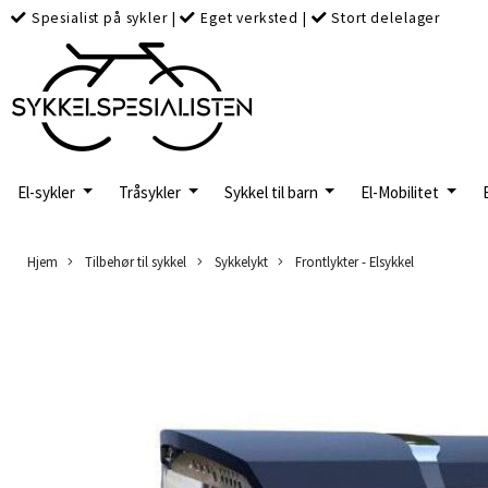
Spesialist på sykler
|
Eget verksted
|
Stort delelager
El-sykler
Tråsykler
Sykkel til barn
El-Mobilitet
Hjem
Tilbehør til sykkel
Sykkelykt
Frontlykter - Elsykkel