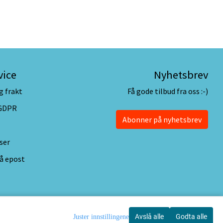
vice
Nyhetsbrev
g frakt
Få gode tilbud fra oss :-)
 GDPR
Abonner på nyhetsbrev
ser
å epost
Avslå alle
Godta alle
Juster innstillingene