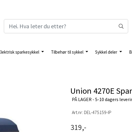
Elektrisk sparkesykkel
Tilbehør til sykkel
Sykkel deler
B
Union 4270E Spark
PÅ LAGER - 5-10 dagers leverin
Art.nr:
DEL-475159-IP
319,-