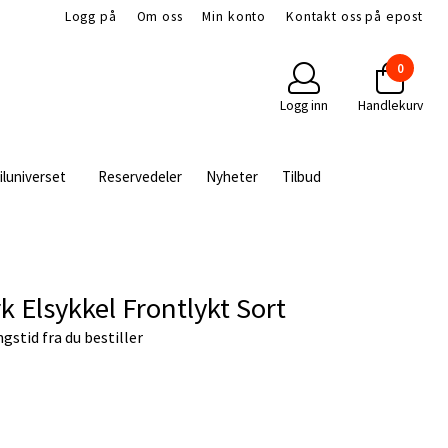
Logg på
Om oss
Min konto
Kontakt oss på epost
0
Logg inn
Handlekurv
iluniverset
Reservedeler
Nyheter
Tilbud
 Elsykkel Frontlykt Sort
gstid fra du bestiller