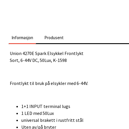
Informasjon
Produsent
Union 4270E Spark Elsykkel Frontlykt
Sort, 6-44V DC, 50Lux, K-1598
Frontlykt til bruk på elsykler med 6-44V.
1+1 INPUT terminal lugs
1 LED med 50Lux
universal brakett i rustfritt stål
Uten av/på bryter