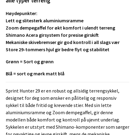
alle typer terreng
Høydepunkter:
Lett og slitesterk aluminiumsramme
Zoom dempegaffel for økt komfort i ulendt terreng
Shimano Acera girsystem for presise girskift
Mekaniske skivebremser gir god kontroll i all slags vær
Store 29-tommers hjul gir bedre flyt og stabilitet
Grønn = Sort og grønn
Blå = sort og mørk matt blå
Sprint Hunter 29 er en robust og allsidig terrengsykkel,
designet for deg som ønsker en pålitelig og responsiv
sykkel til både fritid og krevende stier. Med sin lette
aluminiumsramme og Zoom dempegaffel, gir denne
modellen både komfort og kontroll på ujevnt underlag.
Sykkelen er utstyrt med Shimano-komponenter som sørger
for nøyaktige og jevne girskift, mens de mekaniske