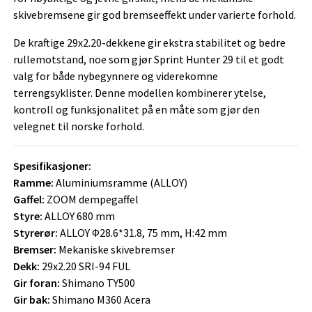
skivebremsene gir god bremseeffekt under varierte forhold.
De kraftige 29x2.20-dekkene gir ekstra stabilitet og bedre
rullemotstand, noe som gjør Sprint Hunter 29 til et godt
valg for både nybegynnere og viderekomne
terrengsyklister. Denne modellen kombinerer ytelse,
kontroll og funksjonalitet på en måte som gjør den
velegnet til norske forhold.
Spesifikasjoner:
Ramme:
Aluminiumsramme (ALLOY)
Gaffel:
ZOOM dempegaffel
Styre:
ALLOY 680 mm
Styrerør:
ALLOY Φ28.6*31.8, 75 mm, H:42 mm
Bremser:
Mekaniske skivebremser
Dekk:
29x2.20 SRI-94 FUL
Gir foran:
Shimano TY500
Gir bak:
Shimano M360 Acera