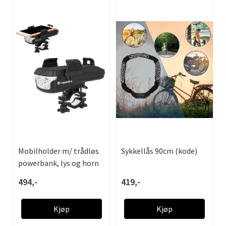
Mobilholder m/ trådløs
Sykkellås 90cm (kode)
powerbank, lys og horn
494,-
419,-
Kjøp
Kjøp