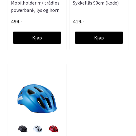
Mobilholder m/ trådløs
Sykkellås 90cm (kode)
powerbank, lys og horn
494,-
419,-
Kjøp
Kjøp