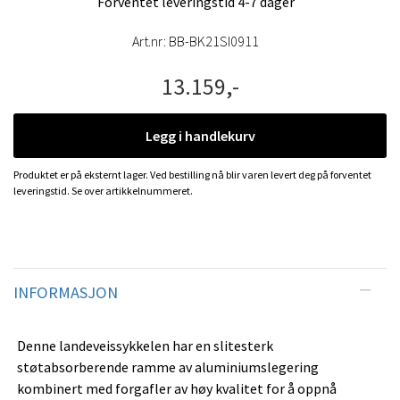
Forventet leveringstid 4-7 dager
Art.nr:
BB-BK21SI0911
13.159,-
Legg i handlekurv
Produktet er på eksternt lager. Ved bestilling nå blir varen levert deg på forventet
leveringstid. Se over artikkelnummeret.
INFORMASJON
Denne landeveissykkelen har en slitesterk
støtabsorberende ramme av aluminiumslegering
kombinert med forgafler av høy kvalitet for å oppnå