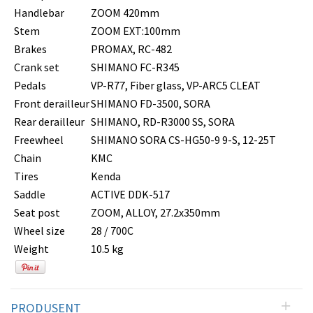
Handlebar
ZOOM 420mm
Stem
ZOOM EXT:100mm
Brakes
PROMAX, RC-482
Crank set
SHIMANO FC-R345
Pedals
VP-R77, Fiber glass, VP-ARC5 CLEAT
Front derailleur
SHIMANO FD-3500, SORA
Rear derailleur
SHIMANO, RD-R3000 SS, SORA
Freewheel
SHIMANO SORA CS-HG50-9 9-S, 12-25T
Chain
KMC
Tires
Kenda
Saddle
ACTIVE DDK-517
Seat post
ZOOM, ALLOY, 27.2x350mm
Wheel size
28 / 700C
Weight
10.5 kg
PRODUSENT