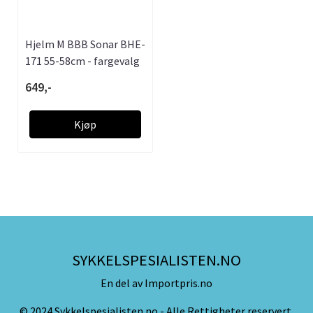
Hjelm M BBB Sonar BHE-
171 55-58cm - fargevalg
649,-
Kjøp
SYKKELSPESIALISTEN.NO
En del av Importpris.no
© 2024 Sykkelspesialisten.no - Alle Rettigheter reservert.