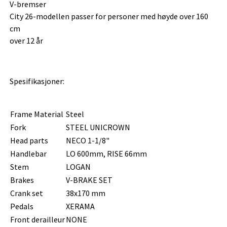
V-bremser
City 26-modellen passer for personer med høyde over 160
cm
over 12 år
Spesifikasjoner:
Frame Material
Steel
Fork
STEEL UNICROWN
Head parts
NECO 1-1/8"
Handlebar
LO 600mm, RISE 66mm
Stem
LOGAN
Brakes
V-BRAKE SET
Crank set
38x170 mm
Pedals
XERAMA
Front derailleur
NONE