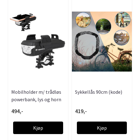
Mobilholder m/ trådløs
Sykkellås 90cm (kode)
powerbank, lys og horn
494,-
419,-
Kjøp
Kjøp