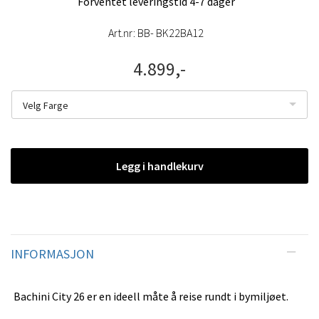
Forventet leveringstid 4-7 dager
Art.nr:
BB- BK22BA12
4.899,-
Velg Farge
Legg i handlekurv
INFORMASJON
Bachini City 26 er en ideell måte å reise rundt i bymiljøet.