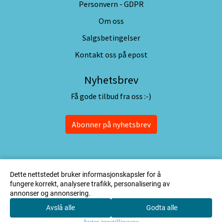
Personvern - GDPR
Om oss
Salgsbetingelser
Kontakt oss på epost
Nyhetsbrev
Få gode tilbud fra oss :-)
Abonner på nyhetsbrev
Dette nettstedet bruker informasjonskapsler for å
fungere korrekt, analysere trafikk, personalisering av
annonser og annonsering.
Avslå alle
Godta alle
0