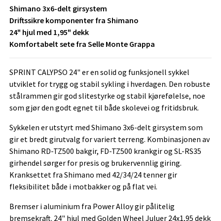
Shimano 3x6-delt girsystem
Driftssikre komponenter fra Shimano
24" hjul med 1,95" dekk
Komfortabelt sete fra Selle Monte Grappa
SPRINT CALYPSO 24" er en solid og funksjonell sykkel
utviklet for trygg og stabil sykling i hverdagen. Den robuste
stålrammen gir god slitestyrke og stabil kjørefølelse, noe
som gjør den godt egnet til både skolevei og fritidsbruk.
Sykkelen er utstyrt med Shimano 3x6-delt girsystem som
gir et bredt girutvalg for variert terreng. Kombinasjonen av
Shimano RD-TZ500 bakgir, FD-TZ500 krankgir og SL-RS35
girhendel sørger for presis og brukervennlig giring.
Kranksettet fra Shimano med 42/34/24 tenner gir
fleksibilitet både i motbakker og på flat vei.
Bremser i aluminium fra Power Alloy gir pålitelig
bremsekraft. 24" hjul med Golden Wheel Juluer 24x1,95 dekk