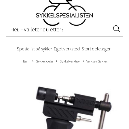
Spesialist på sykler
Eget verksted
Stort delelager
Hjem
Sykkel deler
Sykkelverktøy
Verktøy Sykkel