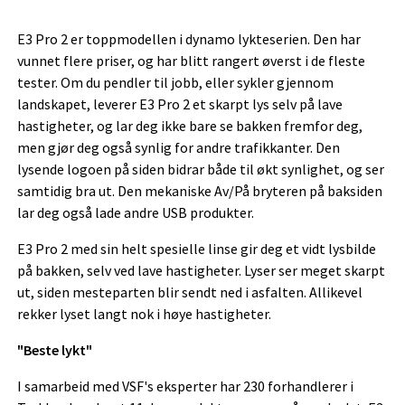
E3 Pro 2 er toppmodellen i dynamo lykteserien. Den har
vunnet flere priser, og har blitt rangert øverst i de fleste
tester. Om du pendler til jobb, eller sykler gjennom
landskapet, leverer E3 Pro 2 et skarpt lys selv på lave
hastigheter, og lar deg ikke bare se bakken fremfor deg,
men gjør deg også synlig for andre trafikkanter. Den
lysende logoen på siden bidrar både til økt synlighet, og ser
samtidig bra ut. Den mekaniske Av/På bryteren på baksiden
lar deg også lade andre USB produkter.
E3 Pro 2 med sin helt spesielle linse gir deg et vidt lysbilde
på bakken, selv ved lave hastigheter. Lyser ser meget skarpt
ut, siden mesteparten blir sendt ned i asfalten. Allikevel
rekker lyset langt nok i høye hastigheter.
"Beste lykt"
I samarbeid med VSF's eksperter har 230 forhandlerer i