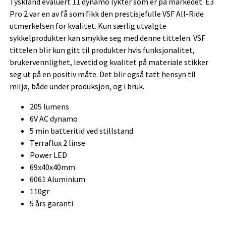
Tyskland evaluert 11 dynamo lykter som er på markedet. E3
Pro 2 var en av få som fikk den prestisjefulle VSF All-Ride
utmerkelsen for kvalitet. Kun særlig utvalgte
sykkelprodukter kan smykke seg med denne tittelen. VSF
tittelen blir kun gitt til produkter hvis funksjonalitet,
brukervennlighet, levetid og kvalitet på materiale stikker
seg ut på en positiv måte. Det blir også tatt hensyn til
miljø, både under produksjon, og i bruk.
205 lumens
6V AC dynamo
5 min batteritid ved stillstand
Terraflux 2 linse
Power LED
69x40x40mm
6061 Aluminium
110gr
5 års garanti