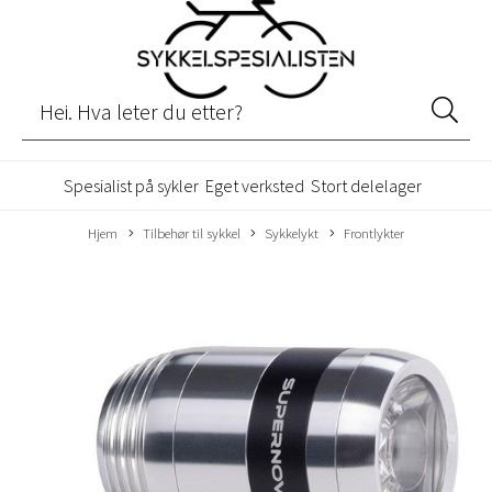
Spesialist på sykler
Eget verksted
Stort delelager
Hjem
Tilbehør til sykkel
Sykkelykt
Frontlykter