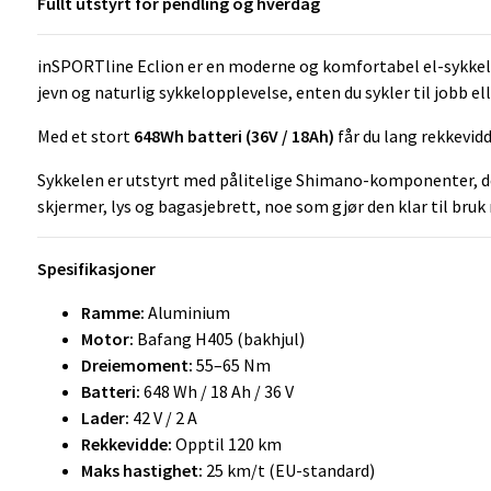
Fullt utstyrt for pendling og hverdag
inSPORTline Eclion er en moderne og komfortabel el-sykkel 
jevn og naturlig sykkelopplevelse, enten du sykler til jobb elle
Med et stort
648Wh batteri (36V / 18Ah)
får du lang rekkevid
Sykkelen er utstyrt med pålitelige Shimano-komponenter, dem
skjermer, lys og bagasjebrett, noe som gjør den klar til bruk 
Spesifikasjoner
Ramme:
Aluminium
Motor:
Bafang H405 (bakhjul)
Dreiemoment:
55–65 Nm
Batteri:
648 Wh / 18 Ah / 36 V
Lader:
42 V / 2 A
Rekkevidde:
Opptil 120 km
Maks hastighet:
25 km/t (EU-standard)