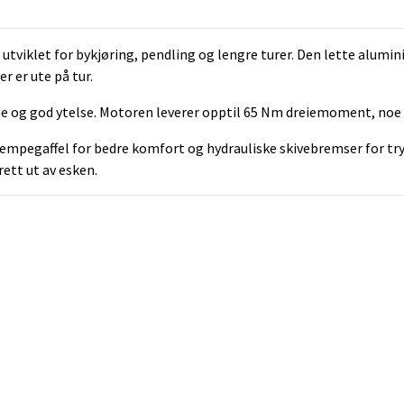
utviklet for bykjøring, pendling og lengre turer. Den lette alu
r er ute på tur.
de og god ytelse. Motoren leverer opptil 65 Nm dreiemoment, noe s
pegaffel for bedre komfort og hydrauliske skivebremser for trygg
rett ut av esken.