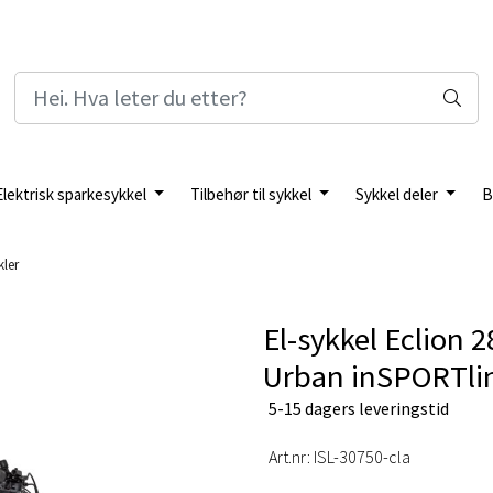
Elektrisk sparkesykkel
Tilbehør til sykkel
Sykkel deler
B
kler
El-sykkel Eclion
Urban inSPORTli
5-15 dagers leveringstid
Art.nr:
ISL-30750-cla