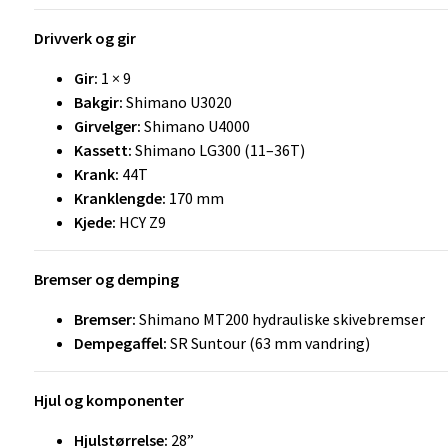
Drivverk og gir
Gir:
1 × 9
Bakgir:
Shimano U3020
Girvelger:
Shimano U4000
Kassett:
Shimano LG300 (11–36T)
Krank:
44T
Kranklengde:
170 mm
Kjede:
HCY Z9
Bremser og demping
Bremser:
Shimano MT200 hydrauliske skivebremser
Dempegaffel:
SR Suntour (63 mm vandring)
Hjul og komponenter
Hjulstørrelse:
28”