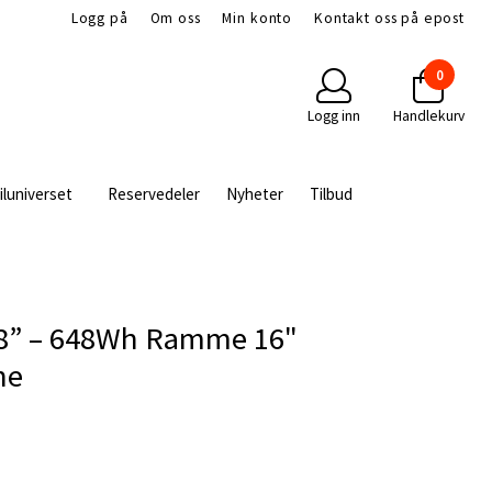
Logg på
Om oss
Min konto
Kontakt oss på epost
0
Logg inn
Handlekurv
iluniverset
Reservedeler
Nyheter
Tilbud
 28” – 648Wh Ramme 16"
ne