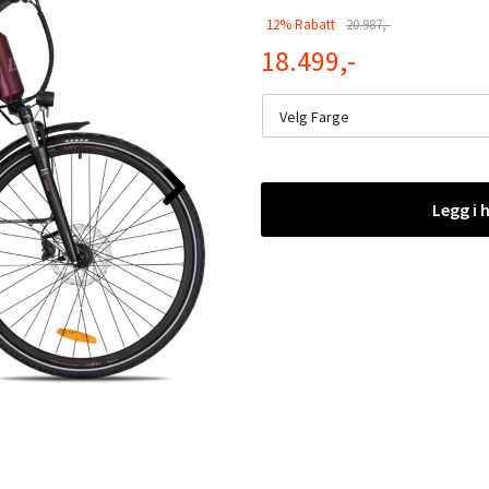
12% Rabatt
20.987,-
18.499,-
Velg Farge
Legg i 