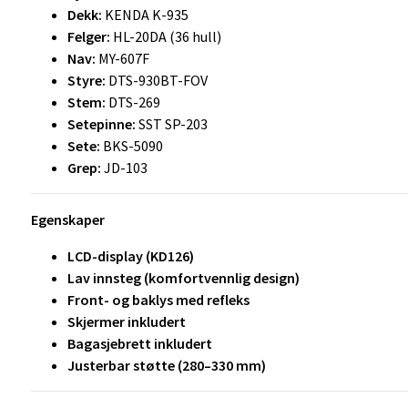
Dekk:
KENDA K-935
Felger:
HL-20DA (36 hull)
Nav:
MY-607F
Styre:
DTS-930BT-FOV
Stem:
DTS-269
Setepinne:
SST SP-203
Sete:
BKS-5090
Grep:
JD-103
Egenskaper
LCD-display (KD126)
Lav innsteg (komfortvennlig design)
Front- og baklys med refleks
Skjermer inkludert
Bagasjebrett inkludert
Justerbar støtte (280–330 mm)