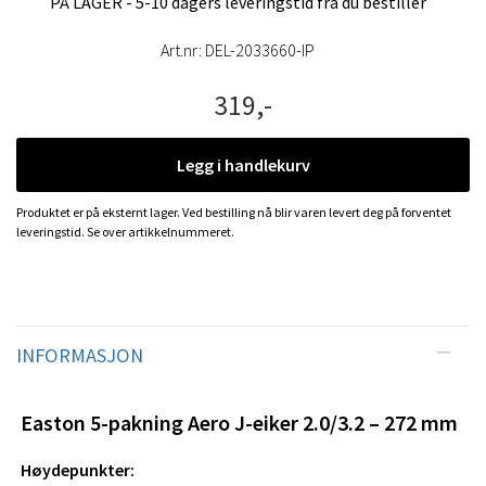
PÅ LAGER - 5-10 dagers leveringstid fra du bestiller
Art.nr:
DEL-2033660-IP
319,-
Legg i handlekurv
Produktet er på eksternt lager. Ved bestilling nå blir varen levert deg på forventet
leveringstid. Se over artikkelnummeret.
INFORMASJON
Easton 5-pakning Aero J-eiker 2.0/3.2 – 272 mm
Høydepunkter: