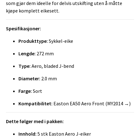
som gjør dem ideelle for delvis utskifting uten å måtte
kjøpe komplett eikesett.
Spesifikasjoner:
Produkttype:
Sykkel-eike
Lengde:
272 mm
Type:
Aero, bladed J-bend
Diameter:
2.0 mm
Farge:
Sort
Kompatibilitet:
Easton EA50 Aero Front (MY2014 →)
Dette følger med i pakken:
Innhold:
5 stk Easton Aero J-eiker