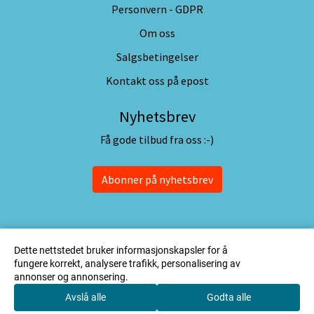
Personvern - GDPR
Om oss
Salgsbetingelser
Kontakt oss på epost
Nyhetsbrev
Få gode tilbud fra oss :-)
Abonner på nyhetsbrev
Dette nettstedet bruker informasjonskapsler for å
fungere korrekt, analysere trafikk, personalisering av
annonser og annonsering.
Avslå alle
Godta alle
0