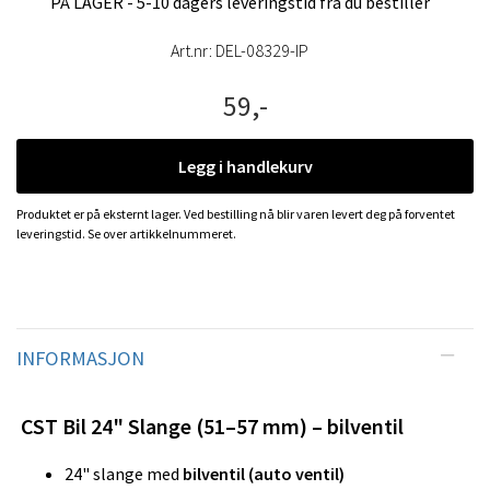
PÅ LAGER - 5-10 dagers leveringstid fra du bestiller
Art.nr:
DEL-08329-IP
59,-
Legg i handlekurv
Produktet er på eksternt lager. Ved bestilling nå blir varen levert deg på forventet
leveringstid. Se over artikkelnummeret.
INFORMASJON
CST Bil 24" Slange (51–57 mm) – bilventil
24" slange med
bilventil (auto ventil)