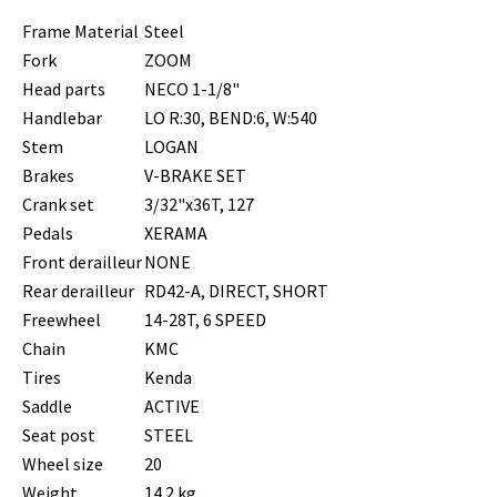
Frame Material
Steel
Fork
ZOOM
Head parts
NECO 1-1/8"
Handlebar
LO R:30, BEND:6, W:540
Stem
LOGAN
Brakes
V-BRAKE SET
Crank set
3/32"x36T, 127
Pedals
XERAMA
Front derailleur
NONE
Rear derailleur
RD42-A, DIRECT, SHORT
Freewheel
14-28T, 6 SPEED
Chain
KMC
Tires
Kenda
Saddle
ACTIVE
Seat post
STEEL
Wheel size
20
Weight
14.2 kg