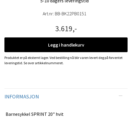
5-10 dagers leveringstid
Art.nr:
BB-BK22PB0151
3.619,-
Legg i handlekurv
Produktet er på eksternt lager. Ved bestilling nå blir varen levert deg på forventet
leveringstid. Se over artikkelnummeret.
INFORMASJON
Barnesykkel SPRINT 20" hvit