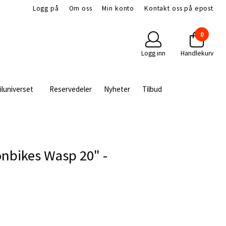
Logg på
Om oss
Min konto
Kontakt oss på epost
0
Logg inn
Handlekurv
iluniverset
Reservedeler
Nyheter
Tilbud
onbikes Wasp 20" -