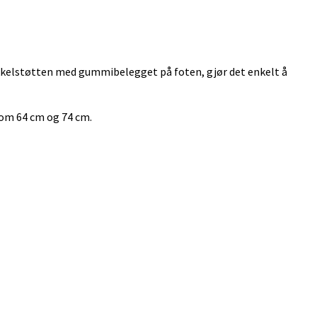
Sykkelstøtten med gummibelegget på foten, gjør det enkelt å
lom 64 cm og 74 cm.