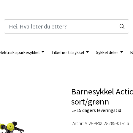
Elektrisk sparkesykkel
Tilbehør til sykkel
Sykkel deler
B
Barnesykkel Acti
sort/grønn
5-15 dagers leveringstid
Art.nr:
MIW-PR0028285-01-cla