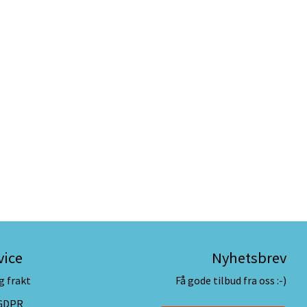
vice
Nyhetsbrev
g frakt
Få gode tilbud fra oss :-)
 GDPR