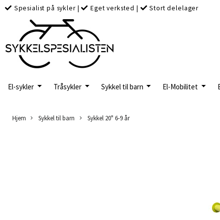
Spesialist på sykler
|
Eget verksted
|
Stort delelager
El-sykler
Tråsykler
Sykkel til barn
El-Mobilitet
Hjem
Sykkel til barn
Sykkel 20" 6-9 år