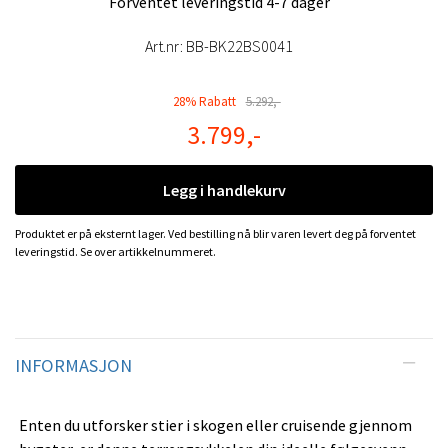
Forventet leveringstid 4-7 dager
Art.nr:
BB-BK22BS0041
28% Rabatt
5.292,-
3.799,-
Legg i handlekurv
Produktet er på eksternt lager. Ved bestilling nå blir varen levert deg på forventet
leveringstid. Se over artikkelnummeret.
INFORMASJON
Enten du utforsker stier i skogen eller cruisende gjennom