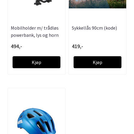
Mobilholder m/ trådløs
Sykkellås 90cm (kode)
powerbank, lys og horn
494,-
419,-
Kjøp
Kjøp