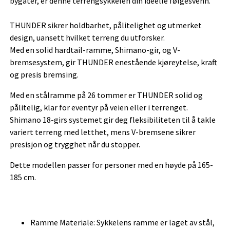
bygater, er denne terrengsykkelen din ideelle følgesvenn.
THUNDER sikrer holdbarhet, pålitelighet og utmerket
design, uansett hvilket terreng du utforsker.
Med en solid hardtail-ramme, Shimano-gir, og V-
bremsesystem, gir THUNDER enestående kjøreytelse, kraft
og presis bremsing.
Med en stålramme på 26 tommer er THUNDER solid og
pålitelig, klar for eventyr på veien eller i terrenget.
Shimano 18-girs systemet gir deg fleksibiliteten til å takle
variert terreng med letthet, mens V-bremsene sikrer
presisjon og trygghet når du stopper.
Dette modellen passer for personer med en høyde på 165-
185 cm.
Ramme Materiale: Sykkelens ramme er laget av stål,