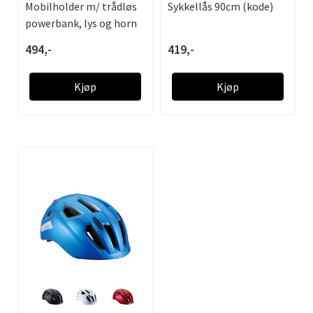
Mobilholder m/ trådløs
Sykkellås 90cm (kode)
powerbank, lys og horn
494,-
419,-
Kjøp
Kjøp