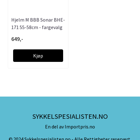
Hjelm M BBB Sonar BHE-
171 55-58cm - fargevalg
649,-
Kjøp
SYKKELSPESIALISTEN.NO
En del av Importpris.no
© 2024 Sykkelspesialisten.no - Alle Rettigheter reservert.