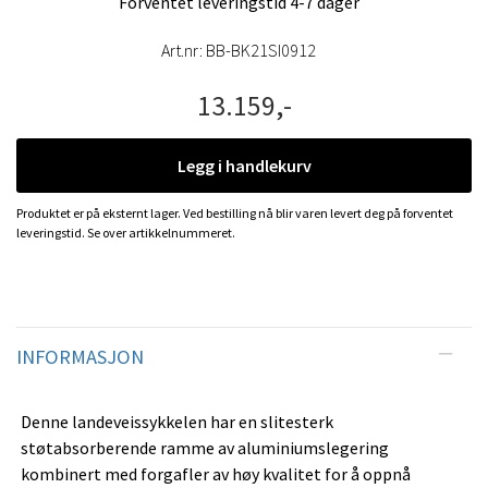
Forventet leveringstid 4-7 dager
Art.nr:
BB-BK21SI0912
13.159,-
Legg i handlekurv
Produktet er på eksternt lager. Ved bestilling nå blir varen levert deg på forventet
leveringstid. Se over artikkelnummeret.
INFORMASJON
Denne landeveissykkelen har en slitesterk
støtabsorberende ramme av aluminiumslegering
kombinert med forgafler av høy kvalitet for å oppnå