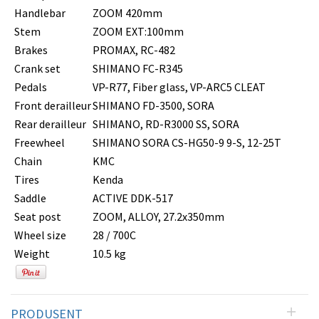
Handlebar
ZOOM 420mm
Stem
ZOOM EXT:100mm
Brakes
PROMAX, RC-482
Crank set
SHIMANO FC-R345
Pedals
VP-R77, Fiber glass, VP-ARC5 CLEAT
Front derailleur
SHIMANO FD-3500, SORA
Rear derailleur
SHIMANO, RD-R3000 SS, SORA
Freewheel
SHIMANO SORA CS-HG50-9 9-S, 12-25T
Chain
KMC
Tires
Kenda
Saddle
ACTIVE DDK-517
Seat post
ZOOM, ALLOY, 27.2x350mm
Wheel size
28 / 700C
Weight
10.5 kg
PRODUSENT