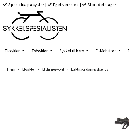
Spesialist på sykler
|
Eget verksted
|
Stort delelager
El-sykler
Tråsykler
Sykkel til barn
El-Mobilitet
Hjem
El-sykler
El damesykkel
Elektriske damesykler by