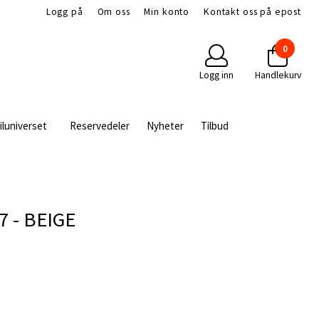
Logg på
Om oss
Min konto
Kontakt oss på epost
0
Logg inn
Handlekurv
iluniverset
Reservedeler
Nyheter
Tilbud
 - BEIGE