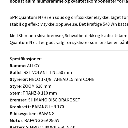
Robust aluminiumsramme og kvalitetskomponenter for lan
SPR Quantum N7 er en solid og driftssikker elsykkel laget 
stabil og effektiv sykkelopplevelse. Det kraftige 540 Wh ba
Med Shimano skivebremser, Schwalbe-dekk og kvalitetskompon
Quantum N7 til et godt valg for syklister som ønsker en påli
Spesifikasjoner:
Ramme:
ALLOY
Gaffel:
RST VOLANT TNL 50 mm
Styrerør:
NECO 1-1/8" AHEAD 15 mm CONE
Styre:
ZOOM 610 mm
Stem:
TRANZ-X 110 mm
Bremser:
SHIMANO DISC BRAKE SET
Kranksett:
BAFANG L+R 170
E-bikesystem:
BAFANG
Motor:
BAFANG 36V 250W
Batteri:
SIMPLO 540 Wh 36V 15 Ah