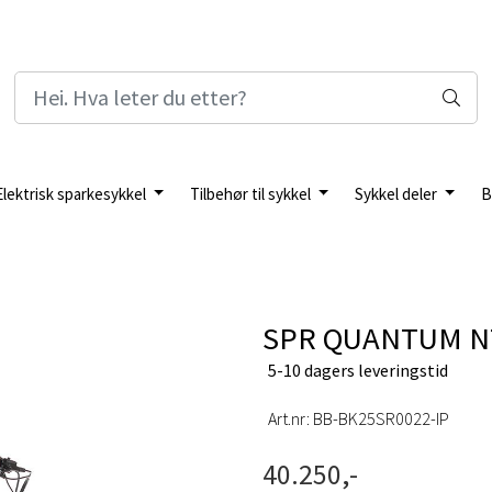
Elektrisk sparkesykkel
Tilbehør til sykkel
Sykkel deler
B
SPR QUANTUM N7
5-10 dagers leveringstid
Art.nr:
BB-BK25SR0022-IP
40.250,-