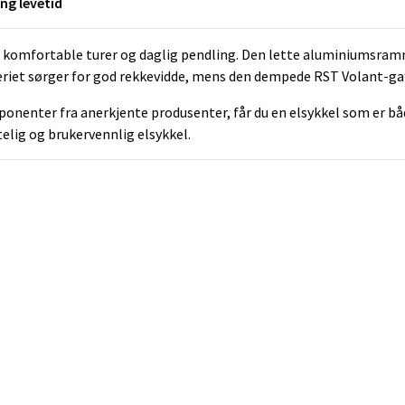
g levetid
for komfortable turer og daglig pendling. Den lette aluminiums
tteriet sørger for god rekkevidde, mens den dempede RST Volant-ga
enter fra anerkjente produsenter, får du en elsykkel som er både
telig og brukervennlig elsykkel.