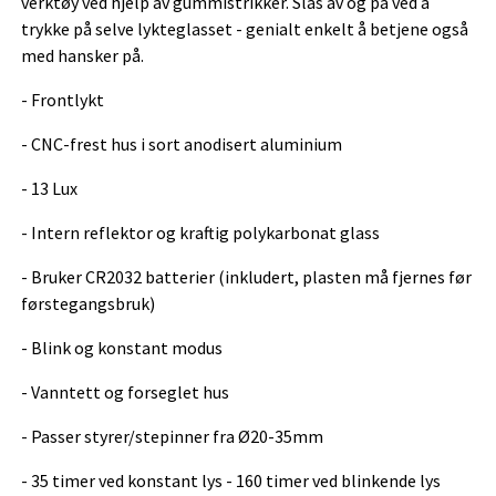
verktøy ved hjelp av gummistrikker. Slås av og på ved å
trykke på selve lykteglasset - genialt enkelt å betjene også
med hansker på.
- Frontlykt
- CNC-frest hus i sort anodisert aluminium
- 13 Lux
- Intern reflektor og kraftig polykarbonat glass
- Bruker CR2032 batterier (inkludert, plasten må fjernes før
førstegangsbruk)
- Blink og konstant modus
- Vanntett og forseglet hus
- Passer styrer/stepinner fra Ø20-35mm
- 35 timer ved konstant lys - 160 timer ved blinkende lys