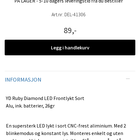
PÅ LAGER - 5-10 dagers leveringstid fra du bestiller
Art.nr:
DEL-41306
89,-
Legg i handlekurv
INFORMASJON
YD Ruby Diamond LED Frontlykt Sort
Alu, ink. batterier, 26gr
En supersterk LED lykt i sort CNC-frest aliminium. Med 2
blinkemodus og konstant lys. Monteres enkelt og uten