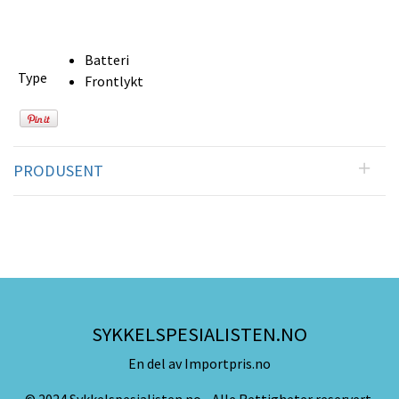
Batteri
Type
Frontlykt
PRODUSENT
SYKKELSPESIALISTEN.NO
En del av Importpris.no