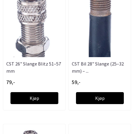
CST 26" Slange Blitz 51–57
CST Bil 28" Slange (25–32
mm
mm) – ...
79,-
59,-
Kjøp
Kjøp