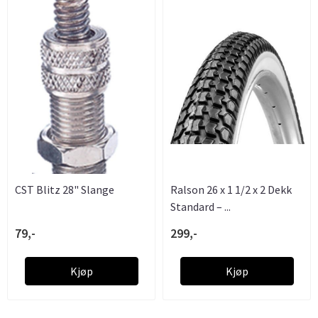
CST Blitz 28" Slange
Ralson 26 x 1 1/2 x 2 Dekk
Standard – ...
79,-
299,-
Kjøp
Kjøp