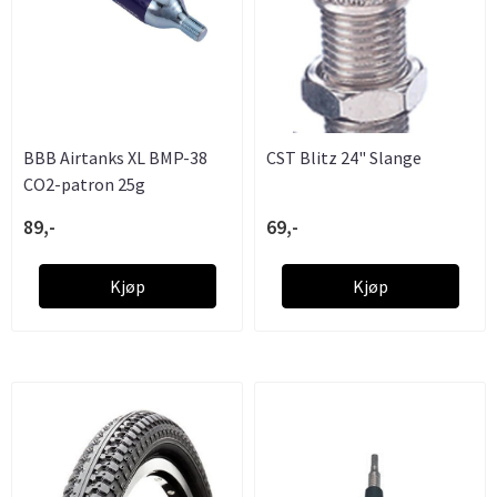
BBB Airtanks XL BMP-38
CST Blitz 24" Slange
CO2-patron 25g
89,-
69,-
Kjøp
Kjøp