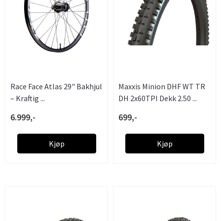
Race Face Atlas 29" Bakhjul
Maxxis Minion DHF WT TR
– Kraftig ...
DH 2x60TPI Dekk 2.50 ...
6.999,-
699,-
Kjøp
Kjøp