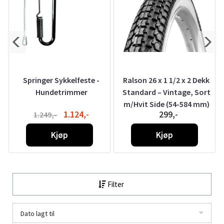
Springer Sykkelfeste -
Ralson 26 x 1 1/2 x 2 Dekk
t
Hundetrimmer
Standard – Vintage, Sort
m/Hvit Side (54-584 mm)
1.124,-
299,-
1.249,-
Kjøp
Kjøp
Filter
Dato lagt til