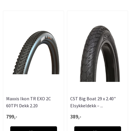
Maxxis Ikon TR EXO 2C
CST Big Boat 29 x 2.40"
60TPI Dekk 2.20
Elsykkeldekk – ...
799,-
389,-