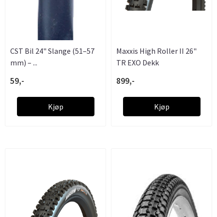
CST Bil 24" Slange (51–57
Maxxis High Roller II 26"
mm) – ...
TR EXO Dekk
59,-
899,-
Kjøp
Kjøp