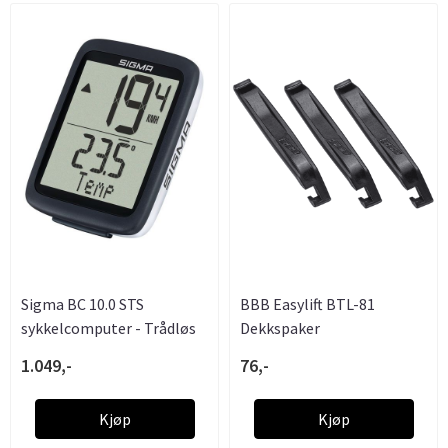
Sigma BC 10.0 STS
BBB Easylift BTL-81
sykkelcomputer - Trådløs
Dekkspaker
1.049,-
76,-
Kjøp
Kjøp