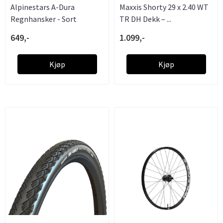
Alpinestars A-Dura
Maxxis Shorty 29 x 2.40 WT
Regnhansker - Sort
TR DH Dekk – ...
649,-
1.099,-
Kjøp
Kjøp