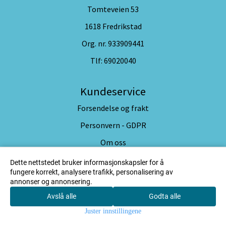
Tomteveien 53
1618 Fredrikstad
Org. nr. 933909441
Tlf:
69020040
Kundeservice
Forsendelse og frakt
Personvern - GDPR
Om oss
Salgsbetingelser
Dette nettstedet bruker informasjonskapsler for å
fungere korrekt, analysere trafikk, personalisering av
Kontakt oss på epost
annonser og annonsering.
Avslå alle
Godta alle
0
Nyhetsbrev
Juster innstillingene
Hjem
Meny
Søk
Konto
Handlekur
Få gode tilbud fra oss :-)
v