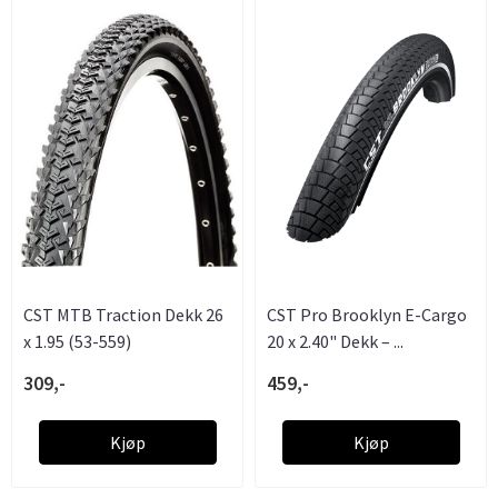
CST MTB Traction Dekk 26
CST Pro Brooklyn E-Cargo
x 1.95 (53-559)
20 x 2.40" Dekk – ...
309,-
459,-
Kjøp
Kjøp