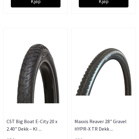
Kjøp
Kjøp
CST Big Boat E-City 20 x
Maxxis Reaver 28" Gravel
2.40" Dekk – KI ...
HYPR-X TR Dekk ...