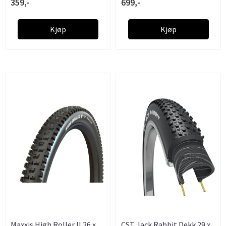
359,-
699,-
Kjøp
Kjøp
Maxxis High Roller II 26 x
CST Jack Rabbit Dekk 29 x