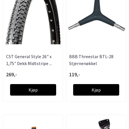
CST General Style 26" x
BBB Threestar BTL-28
1,75" Dekk Midtstripe ...
Stjernenøkkel
269,-
119,-
Kjøp
Kjøp