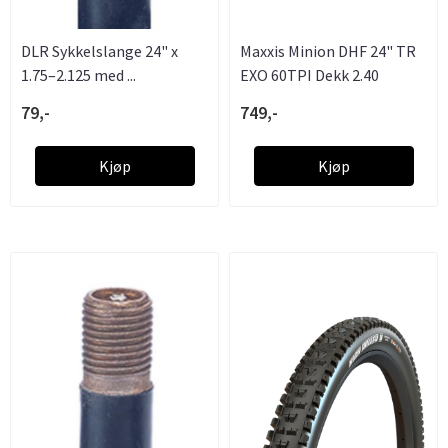
DLR Sykkelslange 24" x
Maxxis Minion DHF 24" TR
1.75–2.125 med ...
EXO 60TPI Dekk 2.40
79,-
749,-
Kjøp
Kjøp