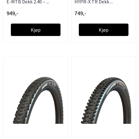
E-MTB Dekk 2.40 – ...
HYPR-X TR Dekk ...
949,-
749,-
Kjøp
Kjøp